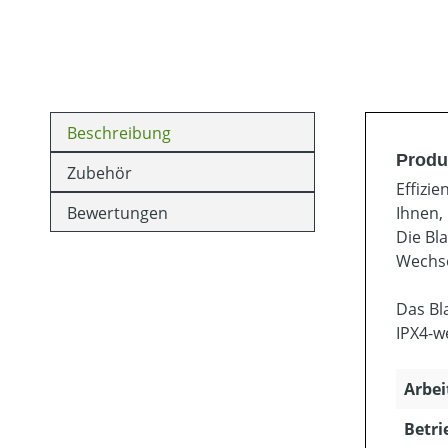
Beschreibung
Produ
Zubehör
Effizi
Bewertungen
Ihnen, 
Die Bl
Wechse
Das Bl
IPX4-w
Arbei
Betri