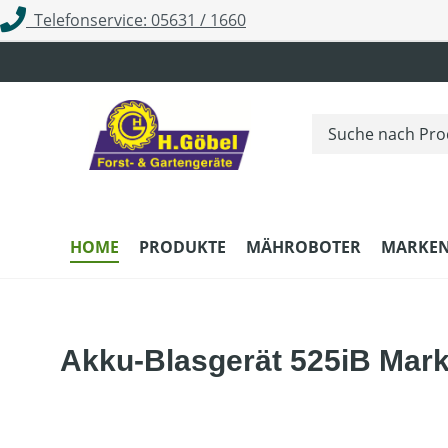
Telefonservice: 05631 / 1660
m Hauptinhalt springen
Zur Suche springen
Zur Hauptnavigation springen
HOME
PRODUKTE
MÄHROBOTER
MARKE
Akku-Blasgerät 525iB Mark 