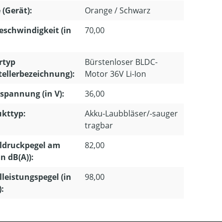
 (Gerät):
Orange / Schwarz
eschwindigkeit (in
70,00
rtyp
Bürstenloser BLDC-
tellerbezeichnung):
Motor 36V Li-Ion
pannung (in V):
36,00
kttyp:
Akku-Laubbläser/-sauger
tragbar
ldruckpegel am
82,00
in dB(A)):
lleistungspegel (in
98,00
):