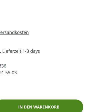
 Versandkosten
 Lieferzeit 1-3 days
336
91 55-03
ib den gewünschten Wert ein oder benutz
IN DEN WARENKORB