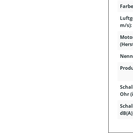
Farbe
Luftg
m/s):
Moto
(Hers
Nenns
Produ
Schal
Ohr (
Schal
dB(A)