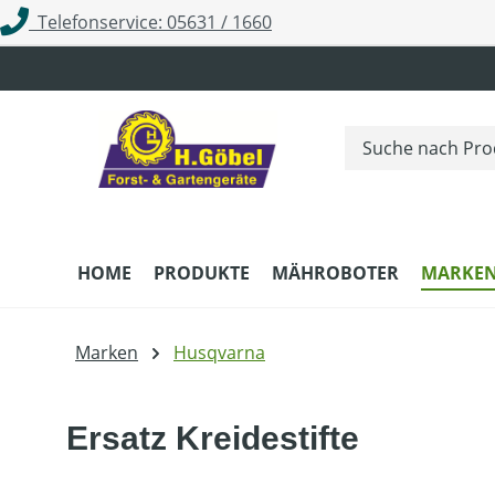
Telefonservice: 05631 / 1660
m Hauptinhalt springen
Zur Suche springen
Zur Hauptnavigation springen
HOME
PRODUKTE
MÄHROBOTER
MARKE
Marken
Husqvarna
Ersatz Kreidestifte