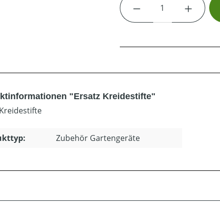
Produkt Anzahl: G
ktinformationen "Ersatz Kreidestifte"
Kreidestifte
kttyp:
Zubehör Gartengeräte