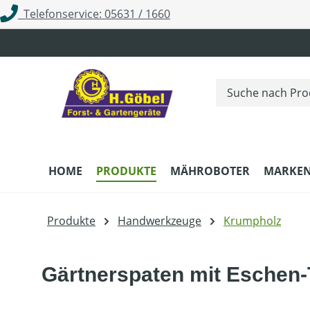
Telefonservice: 05631 / 1660
m Hauptinhalt springen
Zur Suche springen
Zur Hauptnavigation springen
HOME
PRODUKTE
MÄHROBOTER
MARKE
Produkte
Handwerkzeuge
Krumpholz
Gärtnerspaten mit Eschen-T