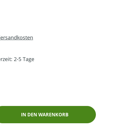
 Versandkosten
rzeit: 2-5 Tage
ib den gewünschten Wert ein oder benutz
IN DEN WARENKORB