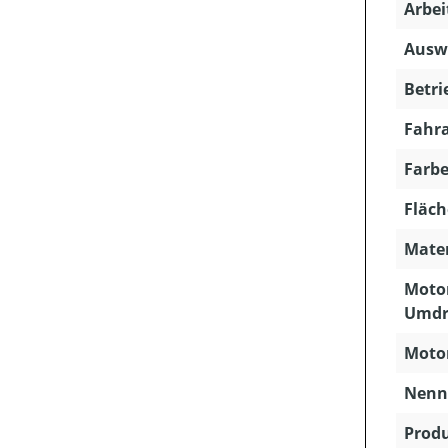
Arbei
Ausw
Betri
Fahra
Farbe
Fläch
Mater
Motor
Umdr
Motor
Nenns
Produ