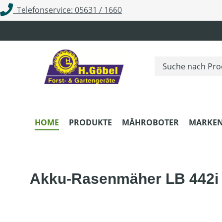
Telefonservice: 05631 / 1660
m Hauptinhalt springen
Zur Suche springen
Zur Hauptnavigation springen
HOME
PRODUKTE
MÄHROBOTER
MARKE
Akku-Rasenmäher LB 442i 