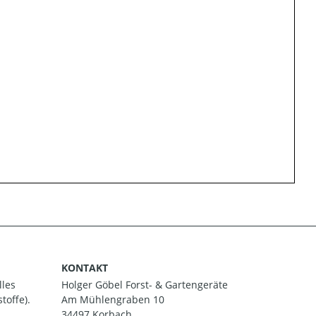
KONTAKT
lles
Holger Göbel Forst- & Gartengeräte
toffe).
Am Mühlengraben 10
34497 Korbach