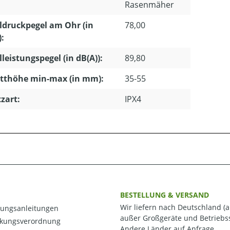
Rasenmäher
ldruckpegel am Ohr (in
78,00
):
lleistungspegel (in dB(A)):
89,80
tthöhe min-max (in mm):
35-55
zart:
IPX4
BESTELLUNG & VERSAND
Wir liefern nach Deutschland (a
ungsanleitungen
außer Großgeräte und Betriebss
kungsverordnung
Andere Länder auf Anfrage