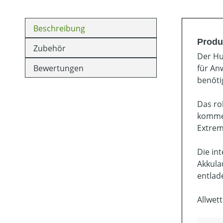
Beschreibung
Produ
Zubehör
Der Hu
Bewertungen
für An
benöti
Das ro
kommer
Extrem
Die in
Akkula
entlad
Allwett