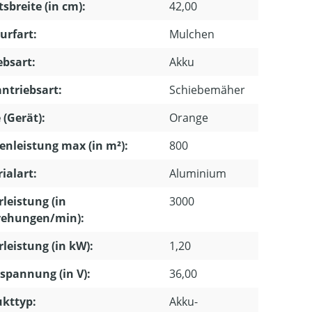
tsbreite (in cm):
42,00
urfart:
Mulchen
ebsart:
Akku
ntriebsart:
Schiebemäher
 (Gerät):
Orange
enleistung max (in m²):
800
ialart:
Aluminium
leistung (in
3000
ehungen/min):
leistung (in kW):
1,20
pannung (in V):
36,00
kttyp:
Akku-