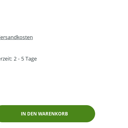
 Versandkosten
rzeit: 2 - 5 Tage
ib den gewünschten Wert ein oder benutz
IN DEN WARENKORB