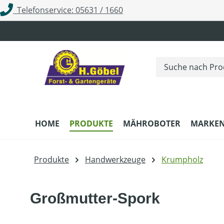
Telefonservice: 05631 / 1660
m Hauptinhalt springen
Zur Suche springen
Zur Hauptnavigation springen
HOME
PRODUKTE
MÄHROBOTER
MARKE
Produkte
Handwerkzeuge
Krumpholz
Großmutter-Spork