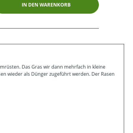
ib den gewünschten Wert ein oder benutz
IN DEN WARENKORB
umrüsten. Das Gras wir dann mehrfach in kleine
sen wieder als Dünger zugeführt werden. Der Rasen