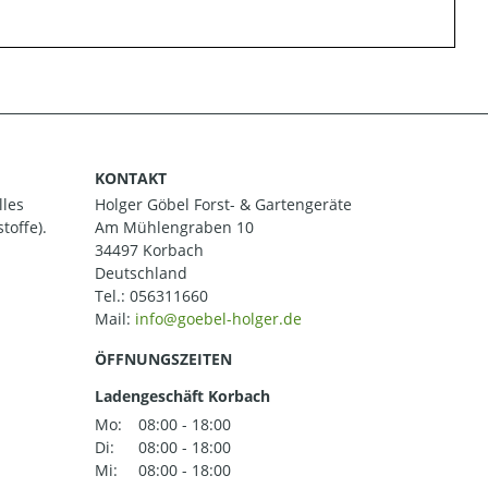
KONTAKT
lles
Holger Göbel Forst- & Gartengeräte
toffe).
Am Mühlengraben 10
34497 Korbach
Deutschland
Tel.:
056311660
Mail:
ÖFFNUNGSZEITEN
Ladengeschäft Korbach
Mo:
08:00 - 18:00
Di:
08:00 - 18:00
Mi:
08:00 - 18:00