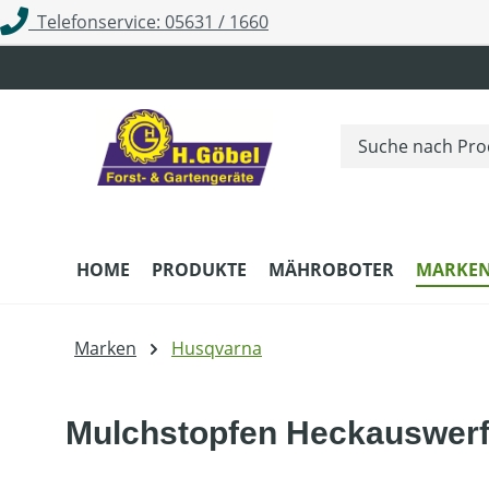
Telefonservice: 05631 / 1660
m Hauptinhalt springen
Zur Suche springen
Zur Hauptnavigation springen
HOME
PRODUKTE
MÄHROBOTER
MARKE
Marken
Husqvarna
Mulchstopfen Heckauswerf