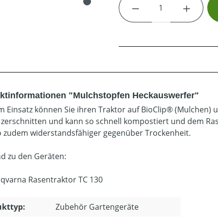
Produkt Anzahl: G
ktinformationen "Mulchstopfen Heckauswerfer"
m Einsatz können Sie ihren Traktor auf BioClip® (Mulchen) 
 zerschnitten und kann so schnell kompostiert und dem Ra
o zudem widerstandsfähiger gegenüber Trockenheit.
d zu den Geräten:
qvarna Rasentraktor TC 130
kttyp:
Zubehör Gartengeräte