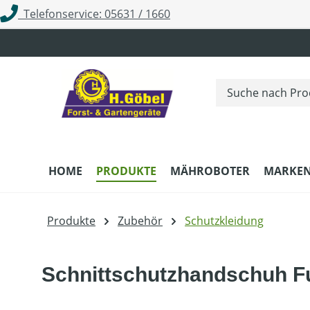
Telefonservice: 05631 / 1660
m Hauptinhalt springen
Zur Suche springen
Zur Hauptnavigation springen
HOME
PRODUKTE
MÄHROBOTER
MARKE
Produkte
Zubehör
Schutzkleidung
Schnittschutzhandschuh F