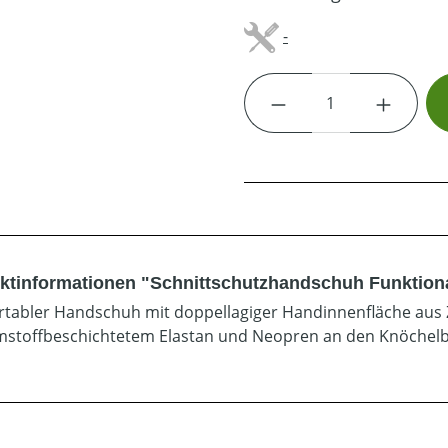
-
Produkt Anzahl: G
ktinformationen "Schnittschutzhandschuh Funktiona
tabler Handschuh mit doppellagiger Handinnenfläche aus
stoffbeschichtetem Elastan und Neopren an den Knöchelb