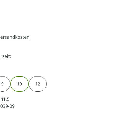
 Versandkosten
rzeit:
9
10
12
41.5
039-09