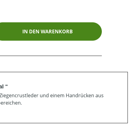
ib den gewünschten Wert ein oder benutz
IN DEN WARENKORB
l "
 Ziegencrustleder und einem Handrücken aus
ereichen.