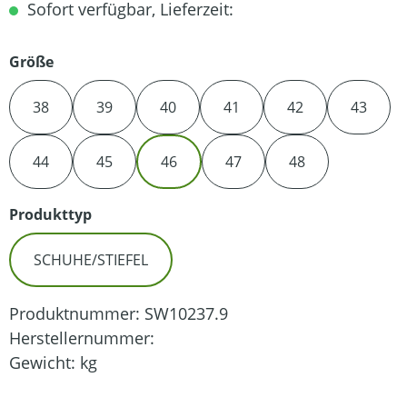
Sofort verfügbar, Lieferzeit:
auswählen
Größe
38
39
40
41
42
43
44
45
46
47
48
auswählen
Produkttyp
SCHUHE/STIEFEL
Produktnummer:
SW10237.9
Herstellernummer:
Gewicht:
kg