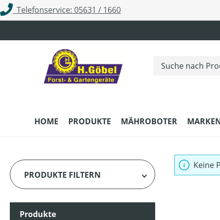
Telefonservice: 05631 / 1660
m Hauptinhalt springen
Zur Suche springen
Zur Hauptnavigation springen
HOME
PRODUKTE
MÄHROBOTER
MARKE
Keine 
PRODUKTE FILTERN
Produkte